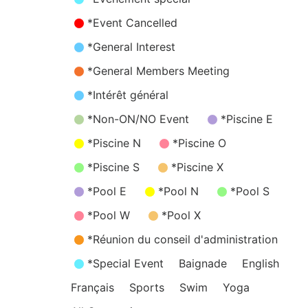
*Event Cancelled
*General Interest
*General Members Meeting
*Intérêt général
*Non-ON/NO Event
*Piscine E
*Piscine N
*Piscine O
*Piscine S
*Piscine X
*Pool E
*Pool N
*Pool S
*Pool W
*Pool X
*Réunion du conseil d'administration
*Special Event
Baignade
English
Français
Sports
Swim
Yoga