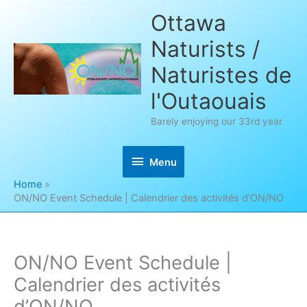
Skip
Ottawa
to
Naturists /
content
Naturistes de
l'Outaouais
Barely enjoying our 33rd year
Menu
Menu
Home
ON/NO Event Schedule | Calendrier des activités d’ON/NO
ON/NO Event Schedule |
Calendrier des activités
d’ON/NO