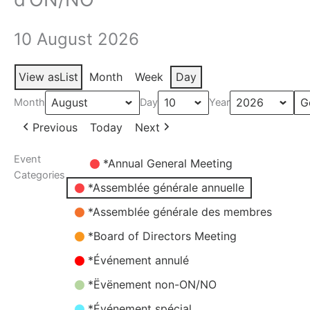
10 August 2026
View as
List
Month
Week
Day
Month
Day
Year
Previous
Today
Next
Event
Untitled
*Annual General Meeting
Categories
Category
*Assemblée générale annuelle
*Assemblée générale des membres
*Board of Directors Meeting
*Événement annulé
*Ëvënement non-ON/NO
*Événement spécial