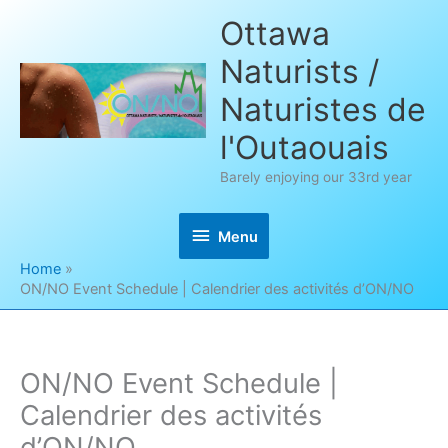
Skip
Ottawa
to
Naturists /
content
Naturistes de
l'Outaouais
Barely enjoying our 33rd year
Menu
Menu
Home
ON/NO Event Schedule | Calendrier des activités d’ON/NO
ON/NO Event Schedule |
Calendrier des activités
d’ON/NO