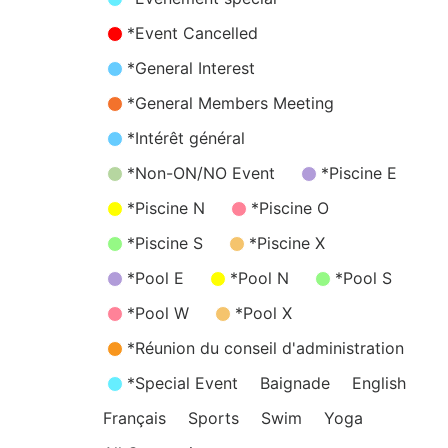
*Event Cancelled
*General Interest
*General Members Meeting
*Intérêt général
*Non-ON/NO Event
*Piscine E
*Piscine N
*Piscine O
*Piscine S
*Piscine X
*Pool E
*Pool N
*Pool S
*Pool W
*Pool X
*Réunion du conseil d'administration
*Special Event
Baignade
English
Français
Sports
Swim
Yoga