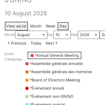
10 August 2026
View as
List
Month
Week
Day
Month
Day
Year
Previous
Today
Next
Event
Untitled
*Annual General Meeting
Categories
Category
*Assemblée générale annuelle
*Assemblée générale des membres
*Board of Directors Meeting
*Événement annulé
*Ëvënement non-ON/NO
*Événement spécial